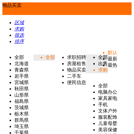
物品买卖
区域
求购
筛选
排序
默认
全部
全部
求职招聘
全部
最新
北海道
房屋租售
出售
最热
青森県
物品买卖
求购
岩手県
二手车
宮城県
便民信息
全部
秋田県
电脑办公
山形県
家具家电
福島県
手机
茨城県
文体户外
栃木県
服装配饰
群馬県
儿童母婴
埼玉県
美容保健
千葉県