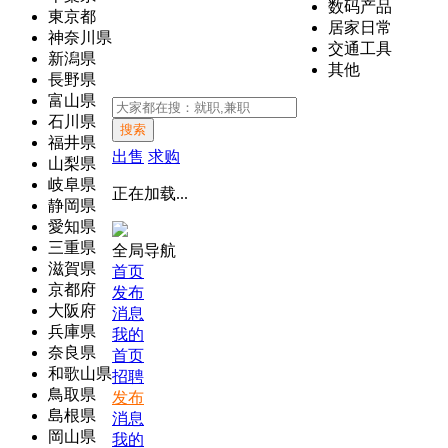
数码产品
東京都
居家日常
神奈川県
交通工具
新潟県
其他
長野県
富山県
石川県
搜索
福井県
出售
求购
山梨県
岐阜県
正在加载...
静岡県
愛知県
三重県
全局导航
滋賀県
首页
京都府
发布
大阪府
消息
兵庫県
我的
奈良県
首页
和歌山県
招聘
鳥取県
发布
島根県
消息
岡山県
我的