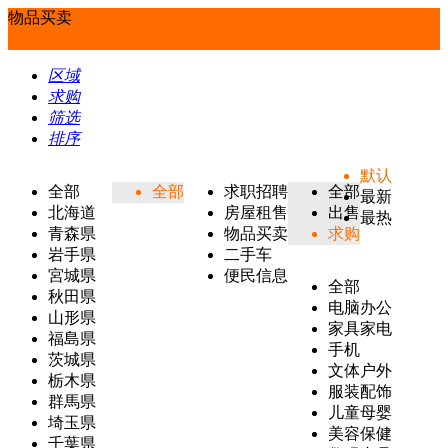
物品买卖
区域
求购
筛选
排序
默认
全部
全部
求职招聘
全部
最新
北海道
房屋租售
出售
最热
青森県
物品买卖
求购
岩手県
二手车
宮城県
便民信息
全部
秋田県
电脑办公
山形県
家具家电
福島県
手机
茨城県
文体户外
栃木県
服装配饰
群馬県
儿童母婴
埼玉県
美容保健
千葉県