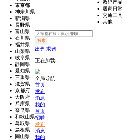
数码产品
東京都
居家日常
神奈川県
交通工具
新潟県
其他
長野県
富山県
石川県
搜索
福井県
出售
求购
山梨県
岐阜県
正在加载...
静岡県
愛知県
三重県
全局导航
滋賀県
首页
京都府
发布
大阪府
消息
兵庫県
我的
奈良県
首页
和歌山県
招聘
鳥取県
发布
島根県
消息
岡山県
我的