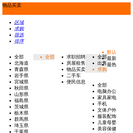
物品买卖
区域
求购
筛选
排序
默认
全部
全部
求职招聘
全部
最新
北海道
房屋租售
出售
最热
青森県
物品买卖
求购
岩手県
二手车
宮城県
便民信息
全部
秋田県
电脑办公
山形県
家具家电
福島県
手机
茨城県
文体户外
栃木県
服装配饰
群馬県
儿童母婴
埼玉県
美容保健
千葉県