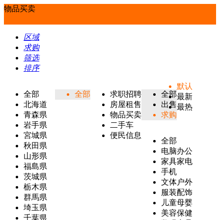
物品买卖
区域
求购
筛选
排序
默认
全部
全部
求职招聘
全部
最新
北海道
房屋租售
出售
最热
青森県
物品买卖
求购
岩手県
二手车
宮城県
便民信息
全部
秋田県
电脑办公
山形県
家具家电
福島県
手机
茨城県
文体户外
栃木県
服装配饰
群馬県
儿童母婴
埼玉県
美容保健
千葉県