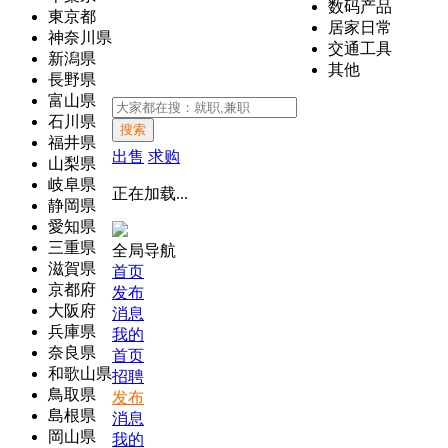
数码产品
東京都
居家日常
神奈川県
交通工具
新潟県
其他
長野県
富山県
石川県
搜索
福井県
出售
求购
山梨県
岐阜県
正在加载...
静岡県
愛知県
三重県
全局导航
滋賀県
首页
京都府
发布
大阪府
消息
兵庫県
我的
奈良県
首页
和歌山県
招聘
鳥取県
发布
島根県
消息
岡山県
我的