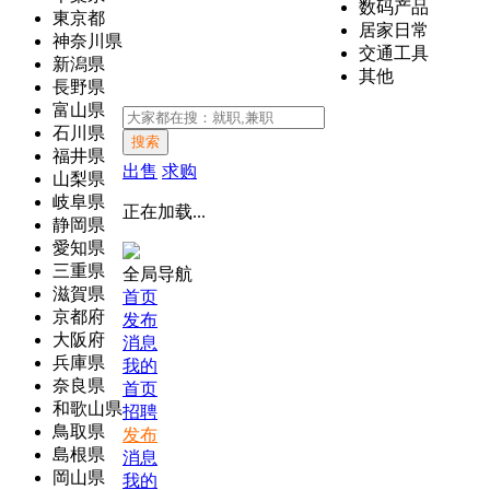
数码产品
東京都
居家日常
神奈川県
交通工具
新潟県
其他
長野県
富山県
石川県
搜索
福井県
出售
求购
山梨県
岐阜県
正在加载...
静岡県
愛知県
三重県
全局导航
滋賀県
首页
京都府
发布
大阪府
消息
兵庫県
我的
奈良県
首页
和歌山県
招聘
鳥取県
发布
島根県
消息
岡山県
我的