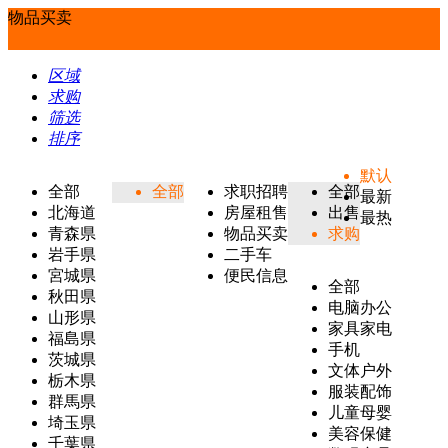
物品买卖
区域
求购
筛选
排序
默认
全部
全部
求职招聘
全部
最新
北海道
房屋租售
出售
最热
青森県
物品买卖
求购
岩手県
二手车
宮城県
便民信息
全部
秋田県
电脑办公
山形県
家具家电
福島県
手机
茨城県
文体户外
栃木県
服装配饰
群馬県
儿童母婴
埼玉県
美容保健
千葉県