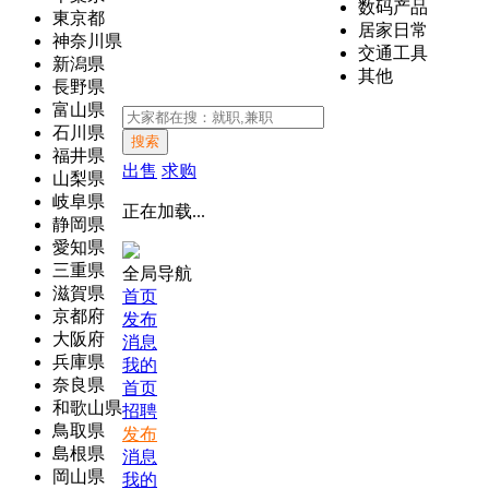
数码产品
東京都
居家日常
神奈川県
交通工具
新潟県
其他
長野県
富山県
石川県
搜索
福井県
出售
求购
山梨県
岐阜県
正在加载...
静岡県
愛知県
三重県
全局导航
滋賀県
首页
京都府
发布
大阪府
消息
兵庫県
我的
奈良県
首页
和歌山県
招聘
鳥取県
发布
島根県
消息
岡山県
我的