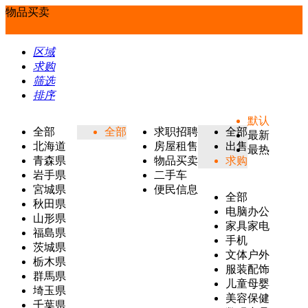
物品买卖
区域
求购
筛选
排序
默认
全部
全部
求职招聘
全部
最新
北海道
房屋租售
出售
最热
青森県
物品买卖
求购
岩手県
二手车
宮城県
便民信息
全部
秋田県
电脑办公
山形県
家具家电
福島県
手机
茨城県
文体户外
栃木県
服装配饰
群馬県
儿童母婴
埼玉県
美容保健
千葉県