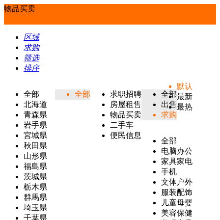
物品买卖
区域
求购
筛选
排序
默认
全部
全部
求职招聘
全部
最新
北海道
房屋租售
出售
最热
青森県
物品买卖
求购
岩手県
二手车
宮城県
便民信息
全部
秋田県
电脑办公
山形県
家具家电
福島県
手机
茨城県
文体户外
栃木県
服装配饰
群馬県
儿童母婴
埼玉県
美容保健
千葉県