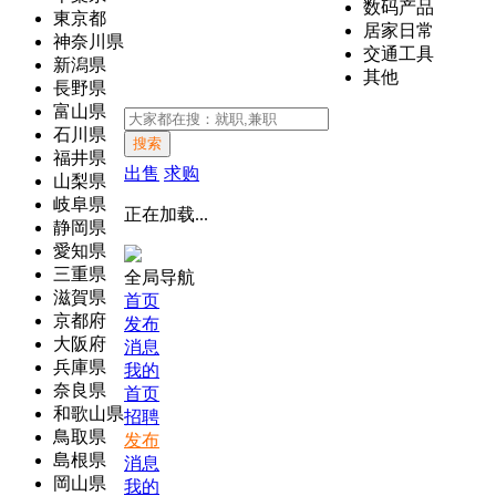
数码产品
東京都
居家日常
神奈川県
交通工具
新潟県
其他
長野県
富山県
石川県
搜索
福井県
出售
求购
山梨県
岐阜県
正在加载...
静岡県
愛知県
三重県
全局导航
滋賀県
首页
京都府
发布
大阪府
消息
兵庫県
我的
奈良県
首页
和歌山県
招聘
鳥取県
发布
島根県
消息
岡山県
我的