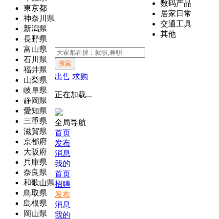
数码产品
東京都
居家日常
神奈川県
交通工具
新潟県
其他
長野県
富山県
石川県
搜索
福井県
出售
求购
山梨県
岐阜県
正在加载...
静岡県
愛知県
三重県
全局导航
滋賀県
首页
京都府
发布
大阪府
消息
兵庫県
我的
奈良県
首页
和歌山県
招聘
鳥取県
发布
島根県
消息
岡山県
我的