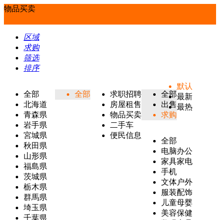
物品买卖
区域
求购
筛选
排序
默认
全部
全部
求职招聘
全部
最新
北海道
房屋租售
出售
最热
青森県
物品买卖
求购
岩手県
二手车
宮城県
便民信息
全部
秋田県
电脑办公
山形県
家具家电
福島県
手机
茨城県
文体户外
栃木県
服装配饰
群馬県
儿童母婴
埼玉県
美容保健
千葉県