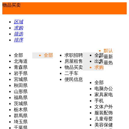
物品买卖
区域
求购
筛选
排序
默认
全部
全部
求职招聘
全部
最新
北海道
房屋租售
出售
最热
青森県
物品买卖
求购
岩手県
二手车
宮城県
便民信息
全部
秋田県
电脑办公
山形県
家具家电
福島県
手机
茨城県
文体户外
栃木県
服装配饰
群馬県
儿童母婴
埼玉県
美容保健
千葉県