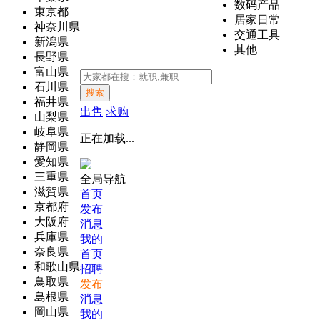
数码产品
東京都
居家日常
神奈川県
交通工具
新潟県
其他
長野県
富山県
石川県
搜索
福井県
出售
求购
山梨県
岐阜県
正在加载...
静岡県
愛知県
三重県
全局导航
滋賀県
首页
京都府
发布
大阪府
消息
兵庫県
我的
奈良県
首页
和歌山県
招聘
鳥取県
发布
島根県
消息
岡山県
我的