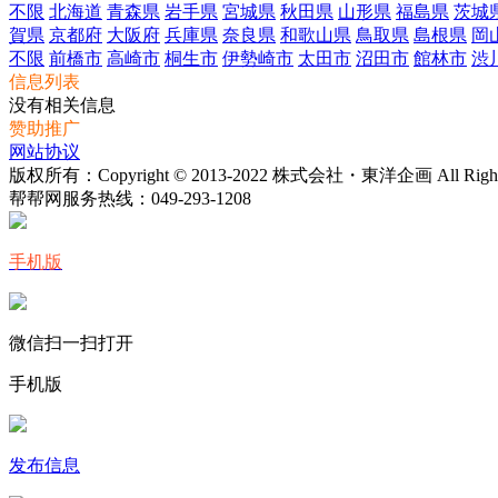
不限
北海道
青森県
岩手県
宮城県
秋田県
山形県
福島県
茨城
賀県
京都府
大阪府
兵庫県
奈良県
和歌山県
鳥取県
島根県
岡
不限
前橋市
高崎市
桐生市
伊勢崎市
太田市
沼田市
館林市
渋
信息列表
没有相关信息
赞助推广
网站协议
版权所有：Copyright © 2013-2022 株式会社・東洋企画 All Rights 
帮帮网服务热线：
049-293-1208
手机版
微信扫一扫打开
手机版
发布信息