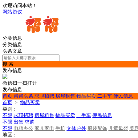
欢迎访问本站！
网站协议
分类信息
分类信息
头条文章
搜 索
发布信息
微信扫一扫打开
发布信息
首页
帮帮头条
求职招聘
房屋租售
物品买卖
二手车
便民信息
首页
>
物品买卖
类别：
不限
求职招聘
房屋租售
物品买卖
二手车
便民信息
不限
出售
求购
不限
电脑办公
家具家电
手机
文体户外
服装配饰
儿童母婴
美
地区：