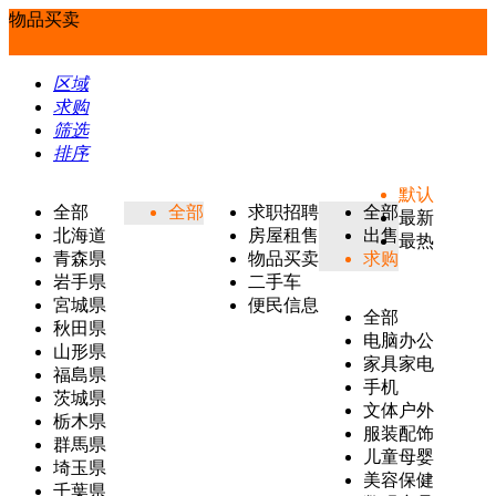
物品买卖
区域
求购
筛选
排序
默认
全部
全部
求职招聘
全部
最新
北海道
房屋租售
出售
最热
青森県
物品买卖
求购
岩手県
二手车
宮城県
便民信息
全部
秋田県
电脑办公
山形県
家具家电
福島県
手机
茨城県
文体户外
栃木県
服装配饰
群馬県
儿童母婴
埼玉県
美容保健
千葉県