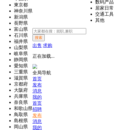
数码产品
東京都
居家日常
神奈川県
交通工具
新潟県
其他
長野県
富山県
石川県
搜索
福井県
出售
求购
山梨県
岐阜県
正在加载...
静岡県
愛知県
三重県
全局导航
滋賀県
首页
京都府
发布
大阪府
消息
兵庫県
我的
奈良県
首页
和歌山県
招聘
鳥取県
发布
島根県
消息
岡山県
我的