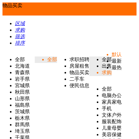
物品买卖
区域
求购
筛选
排序
默认
全部
全部
求职招聘
全部
最新
北海道
房屋租售
出售
最热
青森県
物品买卖
求购
岩手県
二手车
宮城県
便民信息
全部
秋田県
电脑办公
山形県
家具家电
福島県
手机
茨城県
文体户外
栃木県
服装配饰
群馬県
儿童母婴
埼玉県
美容保健
千葉県