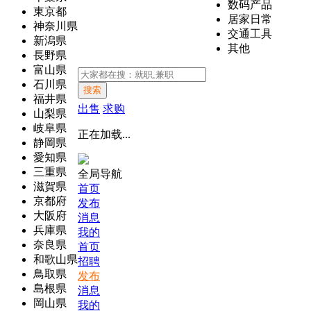
数码产品
東京都
居家日常
神奈川県
交通工具
新潟県
其他
長野県
富山県
石川県
搜索
福井県
出售
求购
山梨県
岐阜県
正在加载...
静岡県
愛知県
三重県
全局导航
滋賀県
首页
京都府
发布
大阪府
消息
兵庫県
我的
奈良県
首页
和歌山県
招聘
鳥取県
发布
島根県
消息
岡山県
我的