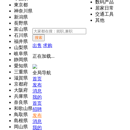
数码产品
東京都
居家日常
神奈川県
交通工具
新潟県
其他
長野県
富山県
石川県
搜索
福井県
出售
求购
山梨県
岐阜県
正在加载...
静岡県
愛知県
三重県
全局导航
滋賀県
首页
京都府
发布
大阪府
消息
兵庫県
我的
奈良県
首页
和歌山県
招聘
鳥取県
发布
島根県
消息
岡山県
我的