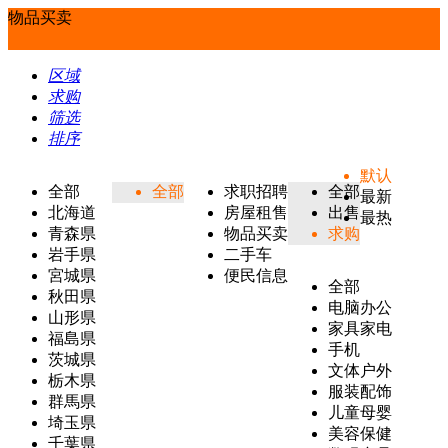
物品买卖
区域
求购
筛选
排序
默认
全部
全部
求职招聘
全部
最新
北海道
房屋租售
出售
最热
青森県
物品买卖
求购
岩手県
二手车
宮城県
便民信息
全部
秋田県
电脑办公
山形県
家具家电
福島県
手机
茨城県
文体户外
栃木県
服装配饰
群馬県
儿童母婴
埼玉県
美容保健
千葉県