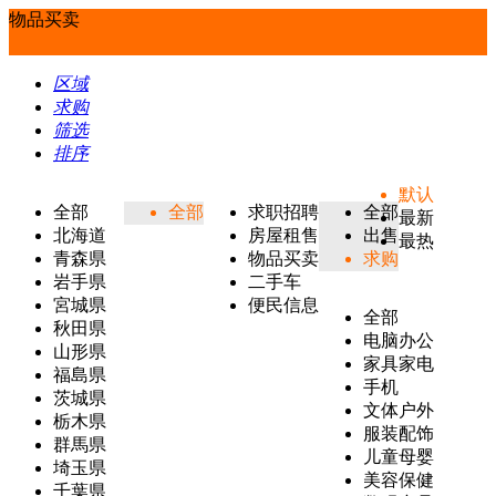
物品买卖
区域
求购
筛选
排序
默认
全部
全部
求职招聘
全部
最新
北海道
房屋租售
出售
最热
青森県
物品买卖
求购
岩手県
二手车
宮城県
便民信息
全部
秋田県
电脑办公
山形県
家具家电
福島県
手机
茨城県
文体户外
栃木県
服装配饰
群馬県
儿童母婴
埼玉県
美容保健
千葉県