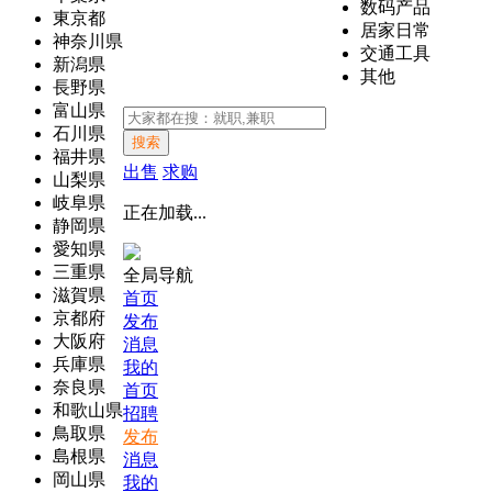
数码产品
東京都
居家日常
神奈川県
交通工具
新潟県
其他
長野県
富山県
石川県
搜索
福井県
出售
求购
山梨県
岐阜県
正在加载...
静岡県
愛知県
三重県
全局导航
滋賀県
首页
京都府
发布
大阪府
消息
兵庫県
我的
奈良県
首页
和歌山県
招聘
鳥取県
发布
島根県
消息
岡山県
我的