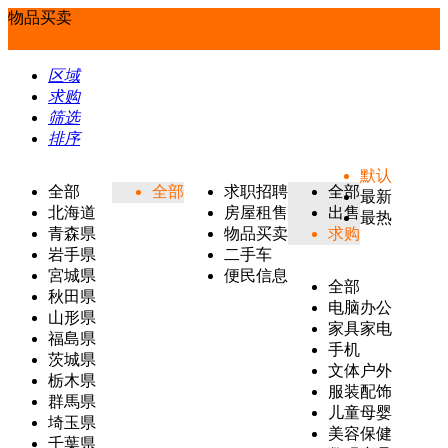
物品买卖
区域
求购
筛选
排序
默认
全部
全部
求职招聘
全部
最新
北海道
房屋租售
出售
最热
青森県
物品买卖
求购
岩手県
二手车
宮城県
便民信息
全部
秋田県
电脑办公
山形県
家具家电
福島県
手机
茨城県
文体户外
栃木県
服装配饰
群馬県
儿童母婴
埼玉県
美容保健
千葉県