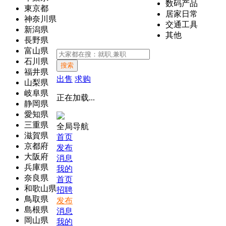
数码产品
東京都
居家日常
神奈川県
交通工具
新潟県
其他
長野県
富山県
石川県
搜索
福井県
出售
求购
山梨県
岐阜県
正在加载...
静岡県
愛知県
三重県
全局导航
滋賀県
首页
京都府
发布
大阪府
消息
兵庫県
我的
奈良県
首页
和歌山県
招聘
鳥取県
发布
島根県
消息
岡山県
我的