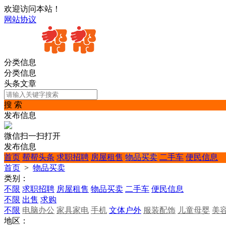
欢迎访问本站！
网站协议
分类信息
分类信息
头条文章
搜 索
发布信息
微信扫一扫打开
发布信息
首页
帮帮头条
求职招聘
房屋租售
物品买卖
二手车
便民信息
首页
>
物品买卖
类别：
不限
求职招聘
房屋租售
物品买卖
二手车
便民信息
不限
出售
求购
不限
电脑办公
家具家电
手机
文体户外
服装配饰
儿童母婴
美
地区：