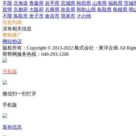
不限
北海道
青森県
岩手県
宮城県
秋田県
山形県
福島県
茨城
賀県
京都府
大阪府
兵庫県
奈良県
和歌山県
鳥取県
島根県
岡
不限
鳥取市
米子市
倉吉市
境港市
その他
信息列表
没有相关信息
赞助推广
网站协议
版权所有：Copyright © 2013-2022 株式会社・東洋企画 All Rights 
帮帮网服务热线：
049-293-1208
手机版
微信扫一扫打开
手机版
发布信息