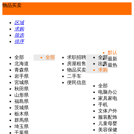
物品买卖
区域
求购
筛选
排序
默认
全部
全部
求职招聘
全部
最新
北海道
房屋租售
出售
最热
青森県
物品买卖
求购
岩手県
二手车
宮城県
便民信息
全部
秋田県
电脑办公
山形県
家具家电
福島県
手机
茨城県
文体户外
栃木県
服装配饰
群馬県
儿童母婴
埼玉県
美容保健
千葉県