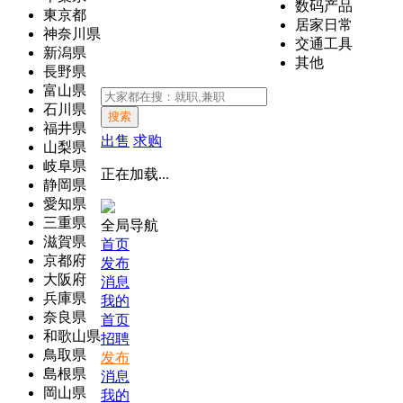
数码产品
東京都
居家日常
神奈川県
交通工具
新潟県
其他
長野県
富山県
石川県
搜索
福井県
出售
求购
山梨県
岐阜県
正在加载...
静岡県
愛知県
三重県
全局导航
滋賀県
首页
京都府
发布
大阪府
消息
兵庫県
我的
奈良県
首页
和歌山県
招聘
鳥取県
发布
島根県
消息
岡山県
我的