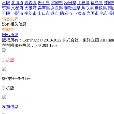
不限
北海道
青森県
岩手県
宮城県
秋田県
山形県
福島県
茨城
賀県
京都府
大阪府
兵庫県
奈良県
和歌山県
鳥取県
島根県
岡
不限
下関市
宇部市
山口市
萩市
防府市
下松市
岩国市
光市
長
信息列表
没有相关信息
赞助推广
网站协议
版权所有：Copyright © 2013-2022 株式会社・東洋企画 All Rights 
帮帮网服务热线：
049-293-1208
手机版
微信扫一扫打开
手机版
发布信息