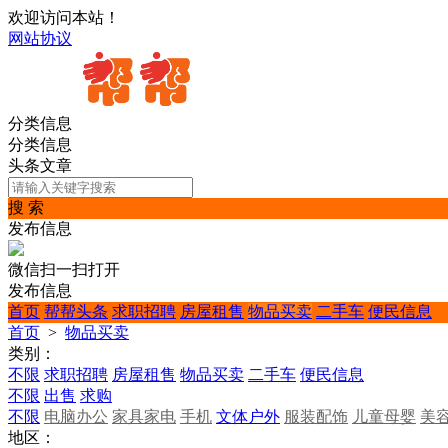
欢迎访问本站！
网站协议
分类信息
分类信息
头条文章
搜 索
发布信息
微信扫一扫打开
发布信息
首页
帮帮头条
求职招聘
房屋租售
物品买卖
二手车
便民信息
首页
>
物品买卖
类别：
不限
求职招聘
房屋租售
物品买卖
二手车
便民信息
不限
出售
求购
不限
电脑办公
家具家电
手机
文体户外
服装配饰
儿童母婴
美
地区：