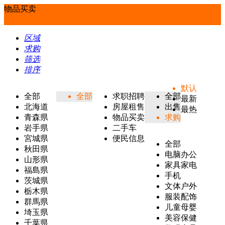
物品买卖
区域
求购
筛选
排序
默认
全部
全部
求职招聘
全部
最新
北海道
房屋租售
出售
最热
青森県
物品买卖
求购
岩手県
二手车
宮城県
便民信息
全部
秋田県
电脑办公
山形県
家具家电
福島県
手机
茨城県
文体户外
栃木県
服装配饰
群馬県
儿童母婴
埼玉県
美容保健
千葉県