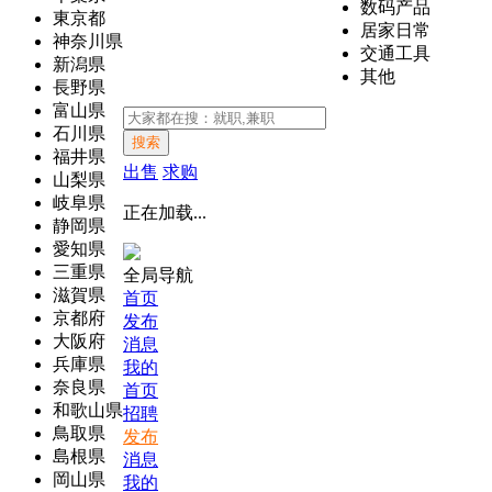
数码产品
東京都
居家日常
神奈川県
交通工具
新潟県
其他
長野県
富山県
石川県
搜索
福井県
出售
求购
山梨県
岐阜県
正在加载...
静岡県
愛知県
三重県
全局导航
滋賀県
首页
京都府
发布
大阪府
消息
兵庫県
我的
奈良県
首页
和歌山県
招聘
鳥取県
发布
島根県
消息
岡山県
我的