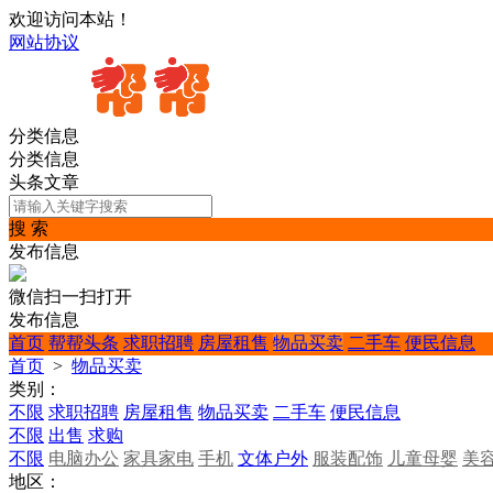
欢迎访问本站！
网站协议
分类信息
分类信息
头条文章
搜 索
发布信息
微信扫一扫打开
发布信息
首页
帮帮头条
求职招聘
房屋租售
物品买卖
二手车
便民信息
首页
>
物品买卖
类别：
不限
求职招聘
房屋租售
物品买卖
二手车
便民信息
不限
出售
求购
不限
电脑办公
家具家电
手机
文体户外
服装配饰
儿童母婴
美
地区：