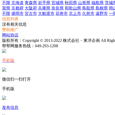
不限
北海道
青森県
岩手県
宮城県
秋田県
山形県
福島県
茨城
賀県
京都府
大阪府
兵庫県
奈良県
和歌山県
鳥取県
島根県
岡
不限
盛岡市
宮古市
大船渡市
花巻市
北上市
久慈市
遠野市
一
信息列表
没有相关信息
赞助推广
网站协议
版权所有：Copyright © 2013-2022 株式会社・東洋企画 All Rights 
帮帮网服务热线：
049-293-1208
手机版
微信扫一扫打开
手机版
发布信息