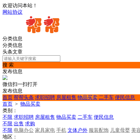
欢迎访问本站！
网站协议
分类信息
分类信息
头条文章
搜 索
发布信息
微信扫一扫打开
发布信息
首页
帮帮头条
求职招聘
房屋租售
物品买卖
二手车
便民信息
首页
>
物品买卖
类别：
不限
求职招聘
房屋租售
物品买卖
二手车
便民信息
不限
出售
求购
不限
电脑办公
家具家电
手机
文体户外
服装配饰
儿童母婴
美
地区：