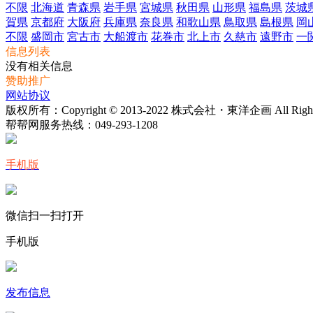
不限
北海道
青森県
岩手県
宮城県
秋田県
山形県
福島県
茨城
賀県
京都府
大阪府
兵庫県
奈良県
和歌山県
鳥取県
島根県
岡
不限
盛岡市
宮古市
大船渡市
花巻市
北上市
久慈市
遠野市
一
信息列表
没有相关信息
赞助推广
网站协议
版权所有：Copyright © 2013-2022 株式会社・東洋企画 All Rights 
帮帮网服务热线：
049-293-1208
手机版
微信扫一扫打开
手机版
发布信息