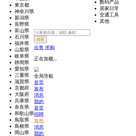
数码产品
東京都
居家日常
神奈川県
交通工具
新潟県
其他
長野県
富山県
石川県
搜索
福井県
出售
求购
山梨県
岐阜県
正在加载...
静岡県
愛知県
三重県
全局导航
滋賀県
首页
京都府
发布
大阪府
消息
兵庫県
我的
奈良県
首页
和歌山県
招聘
鳥取県
发布
島根県
消息
岡山県
我的