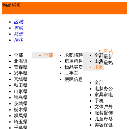
物品买卖
区域
求购
筛选
排序
默认
全部
全部
求职招聘
全部
最新
北海道
房屋租售
出售
最热
青森県
物品买卖
求购
岩手県
二手车
宮城県
便民信息
全部
秋田県
电脑办公
山形県
家具家电
福島県
手机
茨城県
文体户外
栃木県
服装配饰
群馬県
儿童母婴
埼玉県
美容保健
千葉県