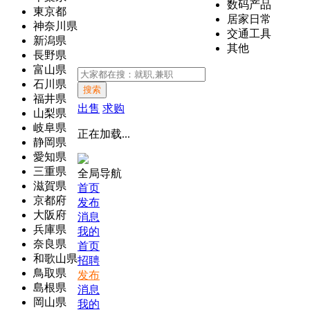
数码产品
東京都
居家日常
神奈川県
交通工具
新潟県
其他
長野県
富山県
石川県
搜索
福井県
出售
求购
山梨県
岐阜県
正在加载...
静岡県
愛知県
三重県
全局导航
滋賀県
首页
京都府
发布
大阪府
消息
兵庫県
我的
奈良県
首页
和歌山県
招聘
鳥取県
发布
島根県
消息
岡山県
我的