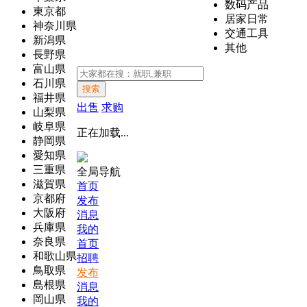
数码产品
東京都
居家日常
神奈川県
交通工具
新潟県
其他
長野県
富山県
石川県
搜索
福井県
出售
求购
山梨県
岐阜県
正在加载...
静岡県
愛知県
三重県
全局导航
滋賀県
首页
京都府
发布
大阪府
消息
兵庫県
我的
奈良県
首页
和歌山県
招聘
鳥取県
发布
島根県
消息
岡山県
我的