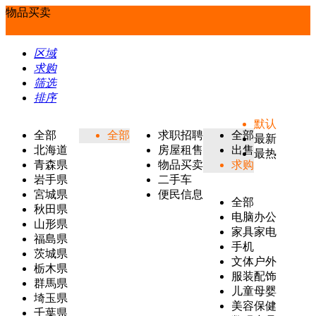
物品买卖
区域
求购
筛选
排序
默认
全部
全部
求职招聘
全部
最新
北海道
房屋租售
出售
最热
青森県
物品买卖
求购
岩手県
二手车
宮城県
便民信息
全部
秋田県
电脑办公
山形県
家具家电
福島県
手机
茨城県
文体户外
栃木県
服装配饰
群馬県
儿童母婴
埼玉県
美容保健
千葉県