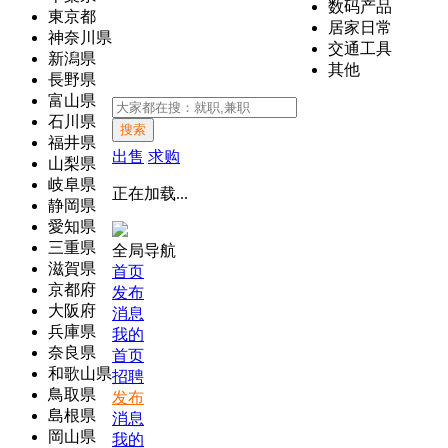
数码产品
東京都
居家日常
神奈川県
交通工具
新潟県
其他
長野県
富山県
石川県
搜索
福井県
出售
求购
山梨県
岐阜県
正在加载...
静岡県
愛知県
三重県
全局导航
滋賀県
首页
京都府
发布
大阪府
消息
兵庫県
我的
奈良県
首页
和歌山県
招聘
鳥取県
发布
島根県
消息
岡山県
我的