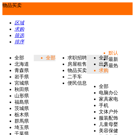
物品买卖
区域
求购
筛选
排序
默认
全部
全部
求职招聘
全部
最新
北海道
房屋租售
出售
最热
青森県
物品买卖
求购
岩手県
二手车
宮城県
便民信息
全部
秋田県
电脑办公
山形県
家具家电
福島県
手机
茨城県
文体户外
栃木県
服装配饰
群馬県
儿童母婴
埼玉県
美容保健
千葉県