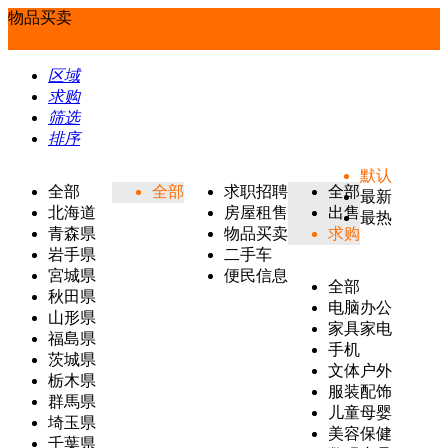
物品买卖
区域
求购
筛选
排序
默认
全部
全部
求职招聘
全部
最新
北海道
房屋租售
出售
最热
青森県
物品买卖
求购
岩手県
二手车
宮城県
便民信息
全部
秋田県
电脑办公
山形県
家具家电
福島県
手机
茨城県
文体户外
栃木県
服装配饰
群馬県
儿童母婴
埼玉県
美容保健
千葉県