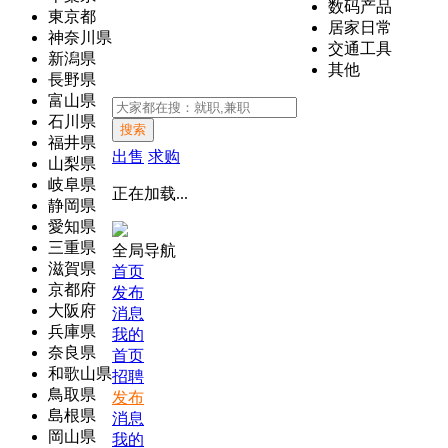
数码产品
東京都
居家日常
神奈川県
交通工具
新潟県
其他
長野県
富山県
石川県
搜索
福井県
出售
求购
山梨県
岐阜県
正在加载...
静岡県
愛知県
三重県
全局导航
滋賀県
首页
京都府
发布
大阪府
消息
兵庫県
我的
奈良県
首页
和歌山県
招聘
鳥取県
发布
島根県
消息
岡山県
我的