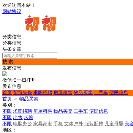
欢迎访问本站！
网站协议
分类信息
分类信息
头条文章
搜 索
发布信息
微信扫一扫打开
发布信息
首页
帮帮头条
求职招聘
房屋租售
物品买卖
二手车
便民信息
首页
>
物品买卖
类别：
不限
求职招聘
房屋租售
物品买卖
二手车
便民信息
不限
出售
求购
不限
电脑办公
家具家电
手机
文体户外
服装配饰
儿童母婴
美
地区：