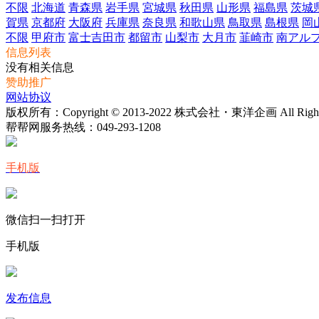
不限
北海道
青森県
岩手県
宮城県
秋田県
山形県
福島県
茨城
賀県
京都府
大阪府
兵庫県
奈良県
和歌山県
鳥取県
島根県
岡
不限
甲府市
富士吉田市
都留市
山梨市
大月市
韮崎市
南アル
信息列表
没有相关信息
赞助推广
网站协议
版权所有：Copyright © 2013-2022 株式会社・東洋企画 All Rights 
帮帮网服务热线：
049-293-1208
手机版
微信扫一扫打开
手机版
发布信息