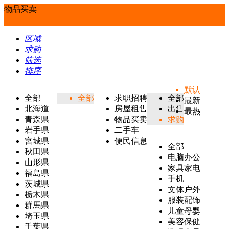
物品买卖
区域
求购
筛选
排序
默认
全部
全部
求职招聘
全部
最新
北海道
房屋租售
出售
最热
青森県
物品买卖
求购
岩手県
二手车
宮城県
便民信息
全部
秋田県
电脑办公
山形県
家具家电
福島県
手机
茨城県
文体户外
栃木県
服装配饰
群馬県
儿童母婴
埼玉県
美容保健
千葉県