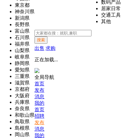
数码产品
東京都
居家日常
神奈川県
交通工具
新潟県
其他
長野県
富山県
石川県
搜索
福井県
出售
求购
山梨県
岐阜県
正在加载...
静岡県
愛知県
三重県
全局导航
滋賀県
首页
京都府
发布
大阪府
消息
兵庫県
我的
奈良県
首页
和歌山県
招聘
鳥取県
发布
島根県
消息
岡山県
我的