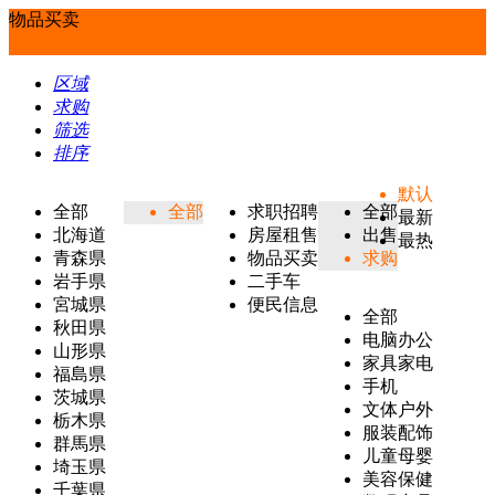
物品买卖
区域
求购
筛选
排序
默认
全部
全部
求职招聘
全部
最新
北海道
房屋租售
出售
最热
青森県
物品买卖
求购
岩手県
二手车
宮城県
便民信息
全部
秋田県
电脑办公
山形県
家具家电
福島県
手机
茨城県
文体户外
栃木県
服装配饰
群馬県
儿童母婴
埼玉県
美容保健
千葉県