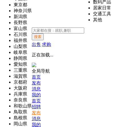
数码产品
東京都
居家日常
神奈川県
交通工具
新潟県
其他
長野県
富山県
石川県
搜索
福井県
出售
求购
山梨県
岐阜県
正在加载...
静岡県
愛知県
三重県
全局导航
滋賀県
首页
京都府
发布
大阪府
消息
兵庫県
我的
奈良県
首页
和歌山県
招聘
鳥取県
发布
島根県
消息
岡山県
我的