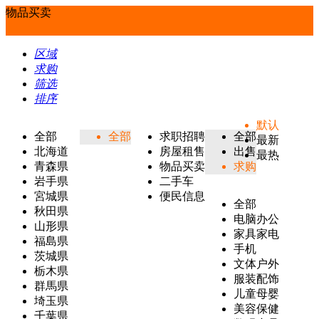
物品买卖
区域
求购
筛选
排序
默认
全部
全部
求职招聘
全部
最新
北海道
房屋租售
出售
最热
青森県
物品买卖
求购
岩手県
二手车
宮城県
便民信息
全部
秋田県
电脑办公
山形県
家具家电
福島県
手机
茨城県
文体户外
栃木県
服装配饰
群馬県
儿童母婴
埼玉県
美容保健
千葉県