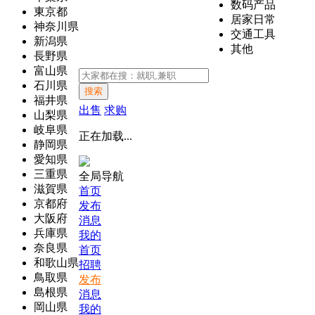
数码产品
東京都
居家日常
神奈川県
交通工具
新潟県
其他
長野県
富山県
石川県
搜索
福井県
出售
求购
山梨県
岐阜県
正在加载...
静岡県
愛知県
三重県
全局导航
滋賀県
首页
京都府
发布
大阪府
消息
兵庫県
我的
奈良県
首页
和歌山県
招聘
鳥取県
发布
島根県
消息
岡山県
我的