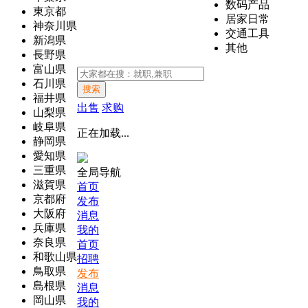
数码产品
東京都
居家日常
神奈川県
交通工具
新潟県
其他
長野県
富山県
石川県
搜索
福井県
出售
求购
山梨県
岐阜県
正在加载...
静岡県
愛知県
三重県
全局导航
滋賀県
首页
京都府
发布
大阪府
消息
兵庫県
我的
奈良県
首页
和歌山県
招聘
鳥取県
发布
島根県
消息
岡山県
我的