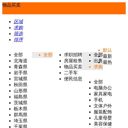
物品买卖
区域
求购
筛选
排序
默认
全部
全部
求职招聘
全部
最新
北海道
房屋租售
出售
最热
青森県
物品买卖
求购
岩手県
二手车
宮城県
便民信息
全部
秋田県
电脑办公
山形県
家具家电
福島県
手机
茨城県
文体户外
栃木県
服装配饰
群馬県
儿童母婴
埼玉県
美容保健
千葉県