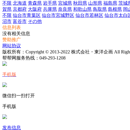
不限
北海道
青森県
岩手県
宮城県
秋田県
山形県
福島県
茨城
賀県
京都府
大阪府
兵庫県
奈良県
和歌山県
鳥取県
島根県
岡
不限
仙台市青葉区
仙台市宮城野区
仙台市若林区
仙台市太白
沼市
富谷市
その他
信息列表
没有相关信息
赞助推广
网站协议
版权所有：Copyright © 2013-2022 株式会社・東洋企画 All Rights 
帮帮网服务热线：
049-293-1208
手机版
微信扫一扫打开
手机版
发布信息