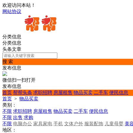
欢迎访问本站！
网站协议
分类信息
分类信息
头条文章
搜 索
发布信息
微信扫一扫打开
发布信息
首页
帮帮头条
求职招聘
房屋租售
物品买卖
二手车
便民信息
首页
>
物品买卖
类别：
不限
求职招聘
房屋租售
物品买卖
二手车
便民信息
不限
出售
求购
不限
电脑办公
家具家电
手机
文体户外
服装配饰
儿童母婴
美
地区：