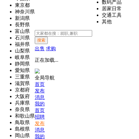
数码产品
東京都
居家日常
神奈川県
交通工具
新潟県
其他
長野県
富山県
石川県
搜索
福井県
出售
求购
山梨県
岐阜県
正在加载...
静岡県
愛知県
三重県
全局导航
滋賀県
首页
京都府
发布
大阪府
消息
兵庫県
我的
奈良県
首页
和歌山県
招聘
鳥取県
发布
島根県
消息
岡山県
我的