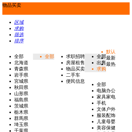
物品买卖
区域
求购
筛选
排序
默认
全部
全部
求职招聘
全部
最新
北海道
房屋租售
出售
最热
青森県
物品买卖
求购
岩手県
二手车
宮城県
便民信息
全部
秋田県
电脑办公
山形県
家具家电
福島県
手机
茨城県
文体户外
栃木県
服装配饰
群馬県
儿童母婴
埼玉県
美容保健
千葉県