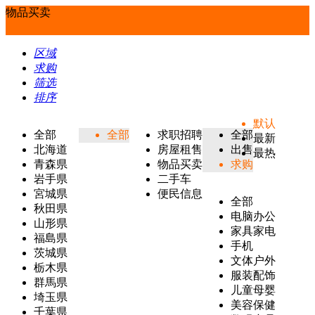
物品买卖
区域
求购
筛选
排序
默认
全部
全部
求职招聘
全部
最新
北海道
房屋租售
出售
最热
青森県
物品买卖
求购
岩手県
二手车
宮城県
便民信息
全部
秋田県
电脑办公
山形県
家具家电
福島県
手机
茨城県
文体户外
栃木県
服装配饰
群馬県
儿童母婴
埼玉県
美容保健
千葉県