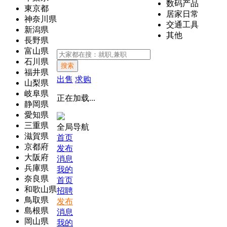
数码产品
東京都
居家日常
神奈川県
交通工具
新潟県
其他
長野県
富山県
石川県
搜索
福井県
出售
求购
山梨県
岐阜県
正在加载...
静岡県
愛知県
三重県
全局导航
滋賀県
首页
京都府
发布
大阪府
消息
兵庫県
我的
奈良県
首页
和歌山県
招聘
鳥取県
发布
島根県
消息
岡山県
我的