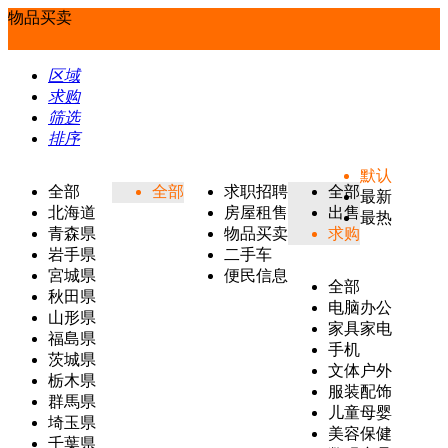
物品买卖
区域
求购
筛选
排序
默认
全部
全部
求职招聘
全部
最新
北海道
房屋租售
出售
最热
青森県
物品买卖
求购
岩手県
二手车
宮城県
便民信息
全部
秋田県
电脑办公
山形県
家具家电
福島県
手机
茨城県
文体户外
栃木県
服装配饰
群馬県
儿童母婴
埼玉県
美容保健
千葉県