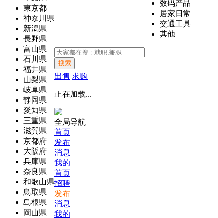
数码产品
東京都
居家日常
神奈川県
交通工具
新潟県
其他
長野県
富山県
石川県
搜索
福井県
出售
求购
山梨県
岐阜県
正在加载...
静岡県
愛知県
三重県
全局导航
滋賀県
首页
京都府
发布
大阪府
消息
兵庫県
我的
奈良県
首页
和歌山県
招聘
鳥取県
发布
島根県
消息
岡山県
我的