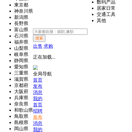
数码产品
東京都
居家日常
神奈川県
交通工具
新潟県
其他
長野県
富山県
石川県
搜索
福井県
出售
求购
山梨県
岐阜県
正在加载...
静岡県
愛知県
三重県
全局导航
滋賀県
首页
京都府
发布
大阪府
消息
兵庫県
我的
奈良県
首页
和歌山県
招聘
鳥取県
发布
島根県
消息
岡山県
我的