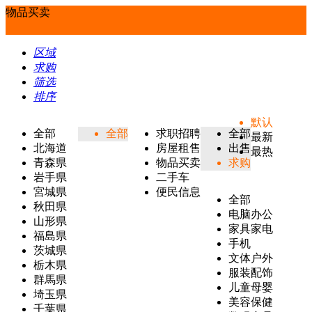
物品买卖
区域
求购
筛选
排序
默认
全部
全部
求职招聘
全部
最新
北海道
房屋租售
出售
最热
青森県
物品买卖
求购
岩手県
二手车
宮城県
便民信息
全部
秋田県
电脑办公
山形県
家具家电
福島県
手机
茨城県
文体户外
栃木県
服装配饰
群馬県
儿童母婴
埼玉県
美容保健
千葉県