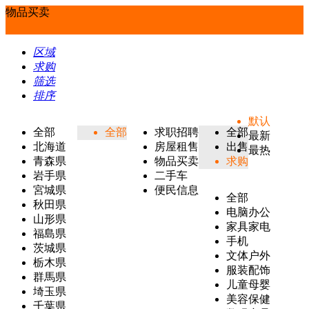
物品买卖
区域
求购
筛选
排序
默认
全部
全部
求职招聘
全部
最新
北海道
房屋租售
出售
最热
青森県
物品买卖
求购
岩手県
二手车
宮城県
便民信息
全部
秋田県
电脑办公
山形県
家具家电
福島県
手机
茨城県
文体户外
栃木県
服装配饰
群馬県
儿童母婴
埼玉県
美容保健
千葉県