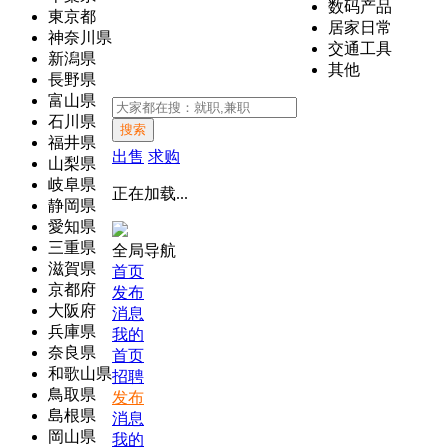
数码产品
東京都
居家日常
神奈川県
交通工具
新潟県
其他
長野県
富山県
石川県
搜索
福井県
出售
求购
山梨県
岐阜県
正在加载...
静岡県
愛知県
三重県
全局导航
滋賀県
首页
京都府
发布
大阪府
消息
兵庫県
我的
奈良県
首页
和歌山県
招聘
鳥取県
发布
島根県
消息
岡山県
我的