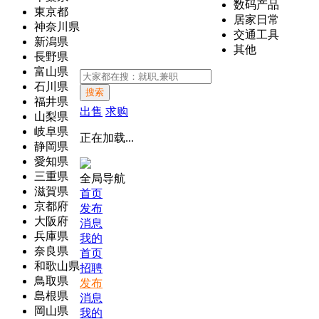
数码产品
東京都
居家日常
神奈川県
交通工具
新潟県
其他
長野県
富山県
石川県
搜索
福井県
出售
求购
山梨県
岐阜県
正在加载...
静岡県
愛知県
三重県
全局导航
滋賀県
首页
京都府
发布
大阪府
消息
兵庫県
我的
奈良県
首页
和歌山県
招聘
鳥取県
发布
島根県
消息
岡山県
我的