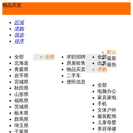
物品买卖
区域
求购
筛选
排序
默认
全部
全部
求职招聘
全部
最新
北海道
房屋租售
出售
最热
青森県
物品买卖
求购
岩手県
二手车
宮城県
便民信息
全部
秋田県
电脑办公
山形県
家具家电
福島県
手机
茨城県
文体户外
栃木県
服装配饰
群馬県
儿童母婴
埼玉県
美容保健
千葉県