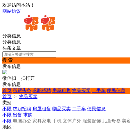
欢迎访问本站！
网站协议
分类信息
分类信息
头条文章
搜 索
发布信息
微信扫一扫打开
发布信息
首页
帮帮头条
求职招聘
房屋租售
物品买卖
二手车
便民信息
首页
>
物品买卖
类别：
不限
求职招聘
房屋租售
物品买卖
二手车
便民信息
不限
出售
求购
不限
电脑办公
家具家电
手机
文体户外
服装配饰
儿童母婴
美
地区：