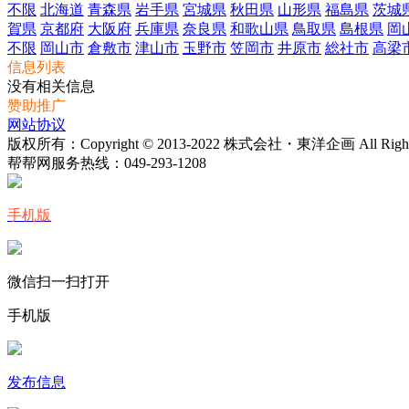
不限
北海道
青森県
岩手県
宮城県
秋田県
山形県
福島県
茨城
賀県
京都府
大阪府
兵庫県
奈良県
和歌山県
鳥取県
島根県
岡
不限
岡山市
倉敷市
津山市
玉野市
笠岡市
井原市
総社市
高梁
信息列表
没有相关信息
赞助推广
网站协议
版权所有：Copyright © 2013-2022 株式会社・東洋企画 All Rights 
帮帮网服务热线：
049-293-1208
手机版
微信扫一扫打开
手机版
发布信息