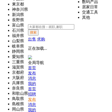
数码产品
東京都
居家日常
神奈川県
交通工具
新潟県
其他
長野県
富山県
石川県
搜索
福井県
出售
求购
山梨県
岐阜県
正在加载...
静岡県
愛知県
三重県
全局导航
滋賀県
首页
京都府
发布
大阪府
消息
兵庫県
我的
奈良県
首页
和歌山県
招聘
鳥取県
发布
島根県
消息
岡山県
我的