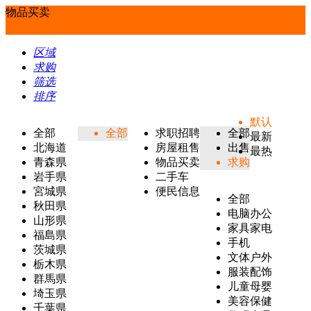
物品买卖
区域
求购
筛选
排序
默认
全部
全部
求职招聘
全部
最新
北海道
房屋租售
出售
最热
青森県
物品买卖
求购
岩手県
二手车
宮城県
便民信息
全部
秋田県
电脑办公
山形県
家具家电
福島県
手机
茨城県
文体户外
栃木県
服装配饰
群馬県
儿童母婴
埼玉県
美容保健
千葉県