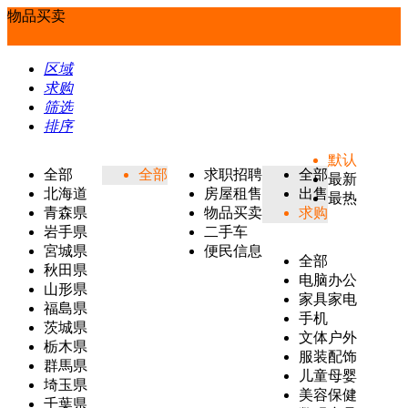
物品买卖
区域
求购
筛选
排序
默认
全部
全部
求职招聘
全部
最新
北海道
房屋租售
出售
最热
青森県
物品买卖
求购
岩手県
二手车
宮城県
便民信息
全部
秋田県
电脑办公
山形県
家具家电
福島県
手机
茨城県
文体户外
栃木県
服装配饰
群馬県
儿童母婴
埼玉県
美容保健
千葉県