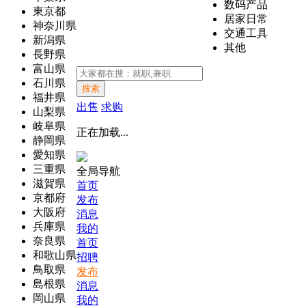
数码产品
東京都
居家日常
神奈川県
交通工具
新潟県
其他
長野県
富山県
石川県
搜索
福井県
出售
求购
山梨県
岐阜県
正在加载...
静岡県
愛知県
三重県
全局导航
滋賀県
首页
京都府
发布
大阪府
消息
兵庫県
我的
奈良県
首页
和歌山県
招聘
鳥取県
发布
島根県
消息
岡山県
我的