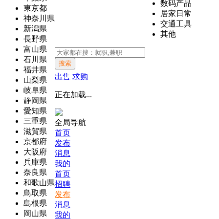
数码产品
東京都
居家日常
神奈川県
交通工具
新潟県
其他
長野県
富山県
石川県
搜索
福井県
出售
求购
山梨県
岐阜県
正在加载...
静岡県
愛知県
三重県
全局导航
滋賀県
首页
京都府
发布
大阪府
消息
兵庫県
我的
奈良県
首页
和歌山県
招聘
鳥取県
发布
島根県
消息
岡山県
我的