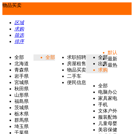
物品买卖
区域
求购
筛选
排序
默认
全部
全部
求职招聘
全部
最新
北海道
房屋租售
出售
最热
青森県
物品买卖
求购
岩手県
二手车
宮城県
便民信息
全部
秋田県
电脑办公
山形県
家具家电
福島県
手机
茨城県
文体户外
栃木県
服装配饰
群馬県
儿童母婴
埼玉県
美容保健
千葉県