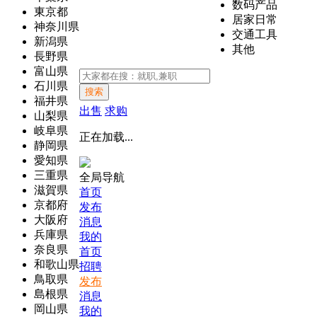
数码产品
東京都
居家日常
神奈川県
交通工具
新潟県
其他
長野県
富山県
石川県
搜索
福井県
出售
求购
山梨県
岐阜県
正在加载...
静岡県
愛知県
三重県
全局导航
滋賀県
首页
京都府
发布
大阪府
消息
兵庫県
我的
奈良県
首页
和歌山県
招聘
鳥取県
发布
島根県
消息
岡山県
我的