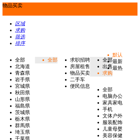
物品买卖
区域
求购
筛选
排序
默认
全部
全部
求职招聘
全部
最新
北海道
房屋租售
出售
最热
青森県
物品买卖
求购
岩手県
二手车
宮城県
便民信息
全部
秋田県
电脑办公
山形県
家具家电
福島県
手机
茨城県
文体户外
栃木県
服装配饰
群馬県
儿童母婴
埼玉県
美容保健
千葉県