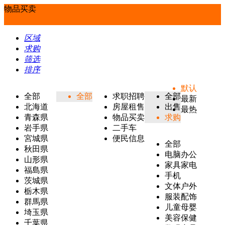
物品买卖
区域
求购
筛选
排序
默认
全部
全部
求职招聘
全部
最新
北海道
房屋租售
出售
最热
青森県
物品买卖
求购
岩手県
二手车
宮城県
便民信息
全部
秋田県
电脑办公
山形県
家具家电
福島県
手机
茨城県
文体户外
栃木県
服装配饰
群馬県
儿童母婴
埼玉県
美容保健
千葉県