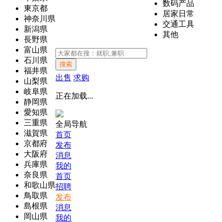
数码产品
東京都
居家日常
神奈川県
交通工具
新潟県
其他
長野県
富山県
石川県
搜索
福井県
出售
求购
山梨県
岐阜県
正在加载...
静岡県
愛知県
三重県
全局导航
滋賀県
首页
京都府
发布
大阪府
消息
兵庫県
我的
奈良県
首页
和歌山県
招聘
鳥取県
发布
島根県
消息
岡山県
我的