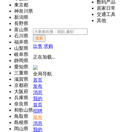
数码产品
東京都
居家日常
神奈川県
交通工具
新潟県
其他
長野県
富山県
石川県
搜索
福井県
出售
求购
山梨県
岐阜県
正在加载...
静岡県
愛知県
三重県
全局导航
滋賀県
首页
京都府
发布
大阪府
消息
兵庫県
我的
奈良県
首页
和歌山県
招聘
鳥取県
发布
島根県
消息
岡山県
我的