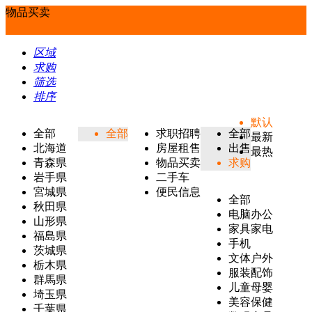
物品买卖
区域
求购
筛选
排序
默认
全部
全部
求职招聘
全部
最新
北海道
房屋租售
出售
最热
青森県
物品买卖
求购
岩手県
二手车
宮城県
便民信息
全部
秋田県
电脑办公
山形県
家具家电
福島県
手机
茨城県
文体户外
栃木県
服装配饰
群馬県
儿童母婴
埼玉県
美容保健
千葉県