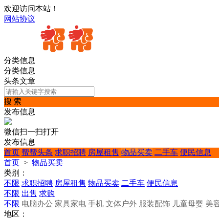
欢迎访问本站！
网站协议
分类信息
分类信息
头条文章
搜 索
发布信息
微信扫一扫打开
发布信息
首页
帮帮头条
求职招聘
房屋租售
物品买卖
二手车
便民信息
首页
>
物品买卖
类别：
不限
求职招聘
房屋租售
物品买卖
二手车
便民信息
不限
出售
求购
不限
电脑办公
家具家电
手机
文体户外
服装配饰
儿童母婴
美
地区：