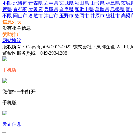
不限
北海道
青森県
岩手県
宮城県
秋田県
山形県
福島県
茨城
賀県
京都府
大阪府
兵庫県
奈良県
和歌山県
鳥取県
島根県
岡
不限
岡山市
倉敷市
津山市
玉野市
笠岡市
井原市
総社市
高梁
信息列表
没有相关信息
赞助推广
网站协议
版权所有：Copyright © 2013-2022 株式会社・東洋企画 All Rights 
帮帮网服务热线：
049-293-1208
手机版
微信扫一扫打开
手机版
发布信息