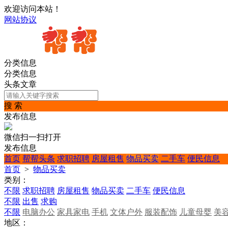
欢迎访问本站！
网站协议
分类信息
分类信息
头条文章
搜 索
发布信息
微信扫一扫打开
发布信息
首页
帮帮头条
求职招聘
房屋租售
物品买卖
二手车
便民信息
首页
>
物品买卖
类别：
不限
求职招聘
房屋租售
物品买卖
二手车
便民信息
不限
出售
求购
不限
电脑办公
家具家电
手机
文体户外
服装配饰
儿童母婴
美
地区：