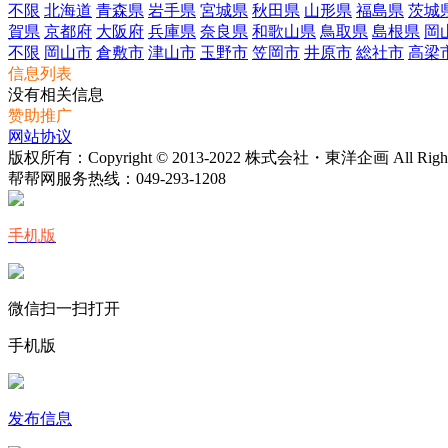
不限
北海道
青森県
岩手県
宮城県
秋田県
山形県
福島県
茨城
賀県
京都府
大阪府
兵庫県
奈良県
和歌山県
鳥取県
島根県
岡
不限
岡山市
倉敷市
津山市
玉野市
笠岡市
井原市
総社市
高梁
信息列表
没有相关信息
赞助推广
网站协议
版权所有：Copyright © 2013-2022 株式会社・東洋企画 All Rights 
帮帮网服务热线：
049-293-1208
手机版
微信扫一扫打开
手机版
发布信息