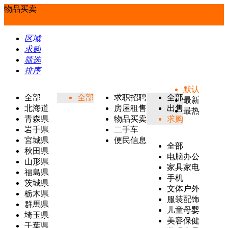
物品买卖
区域
求购
筛选
排序
默认
全部
全部
求职招聘
全部
最新
北海道
房屋租售
出售
最热
青森県
物品买卖
求购
岩手県
二手车
宮城県
便民信息
全部
秋田県
电脑办公
山形県
家具家电
福島県
手机
茨城県
文体户外
栃木県
服装配饰
群馬県
儿童母婴
埼玉県
美容保健
千葉県