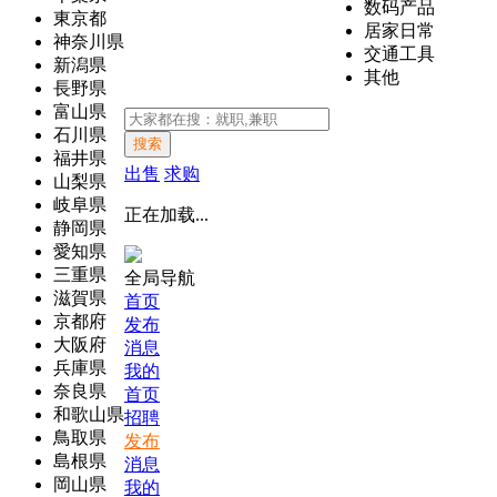
数码产品
東京都
居家日常
神奈川県
交通工具
新潟県
其他
長野県
富山県
石川県
搜索
福井県
出售
求购
山梨県
岐阜県
正在加载...
静岡県
愛知県
三重県
全局导航
滋賀県
首页
京都府
发布
大阪府
消息
兵庫県
我的
奈良県
首页
和歌山県
招聘
鳥取県
发布
島根県
消息
岡山県
我的