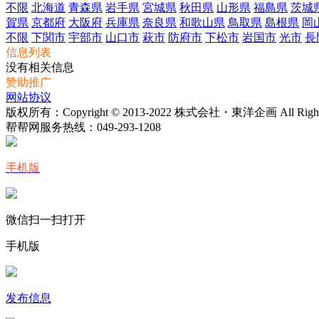
不限
北海道
青森県
岩手県
宮城県
秋田県
山形県
福島県
茨城
賀県
京都府
大阪府
兵庫県
奈良県
和歌山県
鳥取県
島根県
岡
不限
下関市
宇部市
山口市
萩市
防府市
下松市
岩国市
光市
長
信息列表
没有相关信息
赞助推广
网站协议
版权所有：Copyright © 2013-2022 株式会社・東洋企画 All Rights 
帮帮网服务热线：
049-293-1208
手机版
微信扫一扫打开
手机版
发布信息