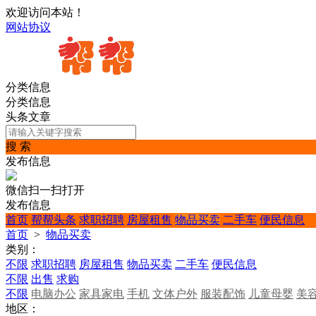
欢迎访问本站！
网站协议
分类信息
分类信息
头条文章
搜 索
发布信息
微信扫一扫打开
发布信息
首页
帮帮头条
求职招聘
房屋租售
物品买卖
二手车
便民信息
首页
>
物品买卖
类别：
不限
求职招聘
房屋租售
物品买卖
二手车
便民信息
不限
出售
求购
不限
电脑办公
家具家电
手机
文体户外
服装配饰
儿童母婴
美
地区：