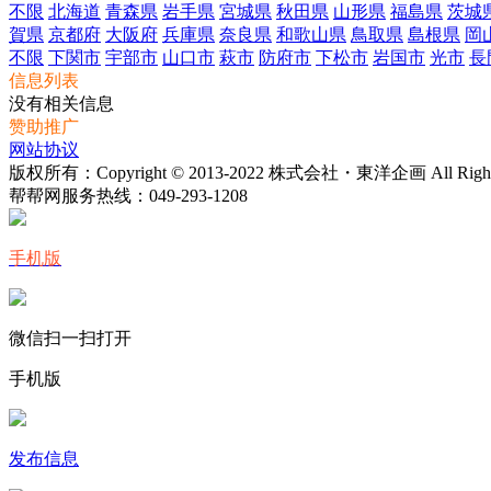
不限
北海道
青森県
岩手県
宮城県
秋田県
山形県
福島県
茨城
賀県
京都府
大阪府
兵庫県
奈良県
和歌山県
鳥取県
島根県
岡
不限
下関市
宇部市
山口市
萩市
防府市
下松市
岩国市
光市
長
信息列表
没有相关信息
赞助推广
网站协议
版权所有：Copyright © 2013-2022 株式会社・東洋企画 All Rights 
帮帮网服务热线：
049-293-1208
手机版
微信扫一扫打开
手机版
发布信息