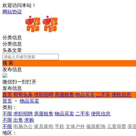
欢迎访问本站！
网站协议
分类信息
分类信息
头条文章
搜 索
发布信息
微信扫一扫打开
发布信息
首页
帮帮头条
求职招聘
房屋租售
物品买卖
二手车
便民信息
首页
>
物品买卖
类别：
不限
求职招聘
房屋租售
物品买卖
二手车
便民信息
不限
出售
求购
不限
电脑办公
家具家电
手机
文体户外
服装配饰
儿童母婴
美
地区：